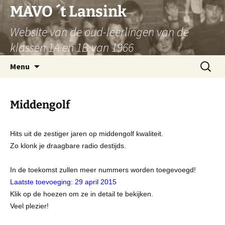
Ga
MAVO ´t Lansink
naar
Website van de oud-leerlingen van de
de
inhoud
klassen 1A en 1B van 1966
Zoeken
Menu
naar:
Middengolf
Hits uit de zestiger jaren op middengolf kwaliteit.
Zo klonk je draagbare radio destijds.
In de toekomst zullen meer nummers worden toegevoegd!
Laatste toevoeging: 29 april 2015
Klik op de hoezen om ze in detail te bekijken.
Veel plezier!