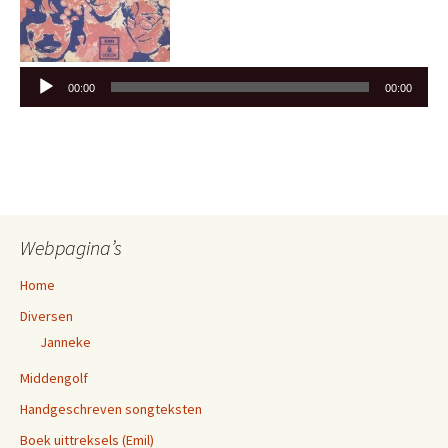
Audiospeler
00:00
00:00
Webpagina’s
Home
Diversen
Janneke
Middengolf
Handgeschreven songteksten
Boek uittreksels (Emil)