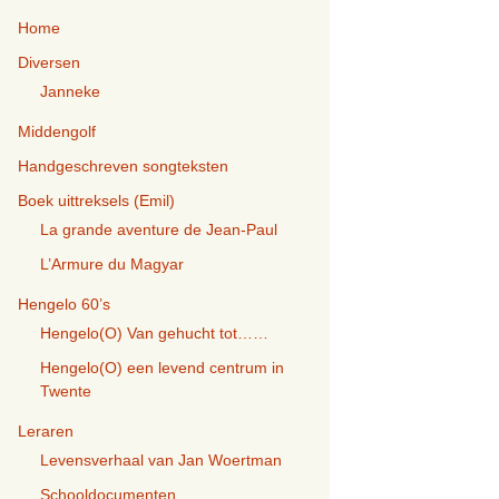
september 2008
Home
ünie 30 sept 1989
Diversen
Stappen 28 mei 2010
Janneke
Stapavond 17
Middengolf
september 2010
Handgeschreven songteksten
Stapavond vrijdag 19
september 2014
Boek uittreksels (Emil)
La grande aventure de Jean-Paul
Stapavond 21 augustus,
L’Armure du Magyar
2015
Hengelo 60’s
Stapavond 3 juni 2016
Hengelo(O) Van gehucht tot……
Stapavond 28
Hengelo(O) een levend centrum in
september 2018
Twente
Leraren
Levensverhaal van Jan Woertman
Schooldocumenten