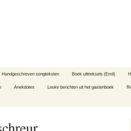
ansink
gen van de klassen 1A en 1B van 1966
Handgeschreven songteksten
Boek uittreksels (Emil)
H
n
Anekdotes
Leuke berichten uit het gastenboek
La grande aventure de
R
H
Jean-Paul
g
65
L’Armure du Magyar
H
c
Re
chreur
Re
2