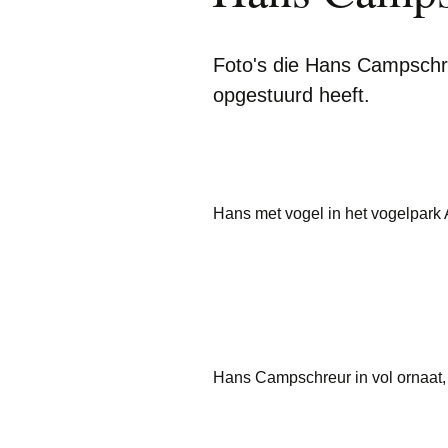
Herman Goorhuis
Foto's die Hans Campschr
Anneke Kamp
opgestuurd heeft.
Els Wennink
Herman Zandstra
Hans met vogel in het vogelpark
Hans Campschreur in vol ornaat,