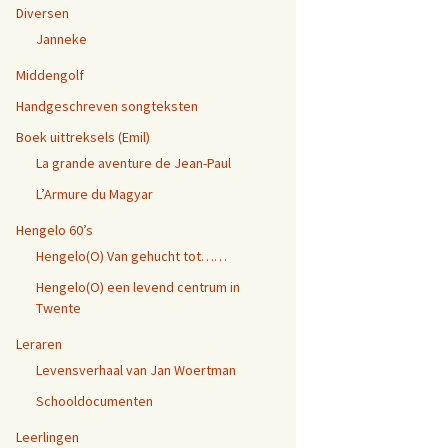
Diversen
Anneke Kamp
Janneke
n 28 mei 2010
Els Wennink
Middengolf
ond 17 september
Handgeschreven songteksten
Herman Zandstra
Boek uittreksels (Emil)
La grande aventure de Jean-Paul
nd vrijdag 19
ber 2014
L’Armure du Magyar
ond 21 augustus,
Hengelo 60’s
Hengelo(O) Van gehucht tot……
nd 3 juni 2016
Hengelo(O) een levend centrum in
Twente
ond 28 september
Leraren
Levensverhaal van Jan Woertman
Schooldocumenten
Leerlingen