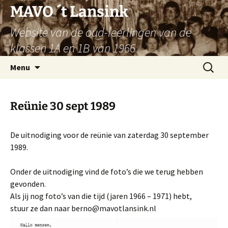
Ga
MAVO ´t Lansink
naar
Website van de oud-leerlingen van de
de
inhoud
klassen 1A en 1B van 1966
Zoeken
Menu
naar:
Reünie 30 sept 1989
De uitnodiging voor de reünie van zaterdag 30 september
1989.
Onder de uitnodiging vind de foto’s die we terug hebben
gevonden.
Als jij nog foto’s van die tijd (jaren 1966 – 1971) hebt,
stuur ze dan naar berno@mavotlansink.nl